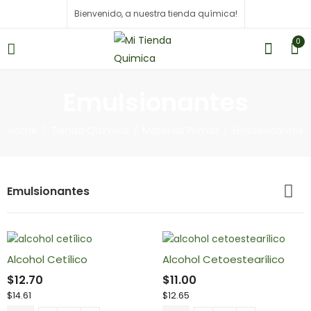
Bienvenido, a nuestra tienda química!
0
Emulsionantes
Home
Tienda Química
Materias Primas
Emulsionantes
Emulsionantes
Alcohol Cetílico
Alcohol Cetoestearílico
$
12.70
$
11.00
$
14.61
$
12.65