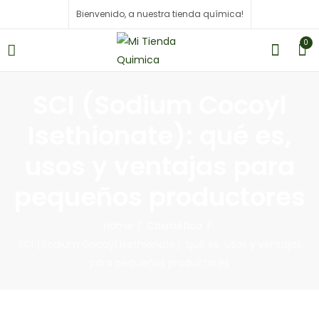
Bienvenido, a nuestra tienda química!
0
SCI (Sodium Cocoyl
Isethionate): qué es,
usos y ventajas para
pequeños productores
Home
Cosmética
SCI (Sodium Cocoyl Isethionate): qué es, usos y ventajas
para pequeños productores