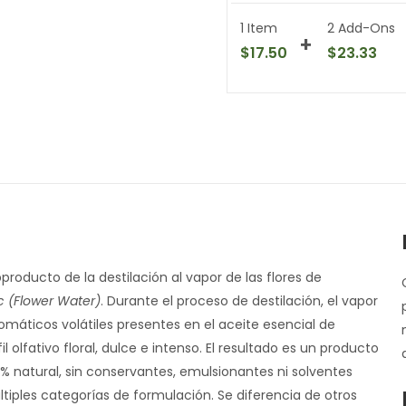
1 Item
2
Add-Ons
$
17.50
$
23.33
roducto de la destilación al vapor de las flores de
(Flower Water)
. Durante el proceso de destilación, el vapor
omáticos volátiles presentes en el aceite esencial de
l olfativo floral, dulce e intenso. El resultado es un producto
natural, sin conservantes, emulsionantes ni solventes
ltiples categorías de formulación. Se diferencia de otros