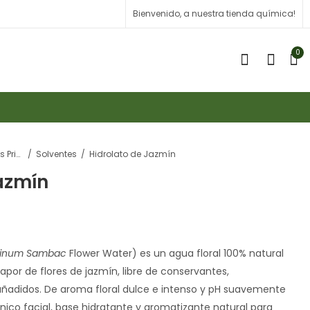
Bienvenido, a nuestra tienda química!
0
Materias Primas
Solventes
Hidrolato de Jazmín
azmín
inum Sambac
Flower Water) es un agua floral 100% natural
vapor de flores de jazmín, libre de conservantes,
añadidos. De aroma floral dulce e intenso y pH suavemente
nico facial, base hidratante y aromatizante natural para