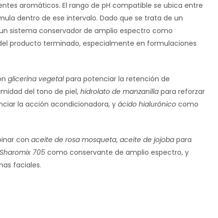
ntes aromáticos. El rango de pH compatible se ubica entre
fórmula dentro de ese intervalo. Dado que se trata de un
ar un sistema conservador de amplio espectro como
a del producto terminado, especialmente en formulaciones
con
glicerina vegetal
para potenciar la retención de
rmidad del tono de piel,
hidrolato de manzanilla
para reforzar
ciar la acción acondicionadora, y
ácido hialurónico
como
binar con
aceite de rosa mosqueta
,
aceite de jojoba
para
Sharomix 705
como conservante de amplio espectro, y
s faciales.