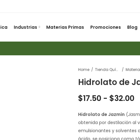
ica
Industrias
Materias Primas
Promociones
Blog
Home
Tienda Química
Hidrolato de J
$
17.50
-
$
32.00
Hidrolato de Jazmín
(
Jasm
obtenida por destilación al 
emulsionantes y solventes 
ácido, se posiciona como tó