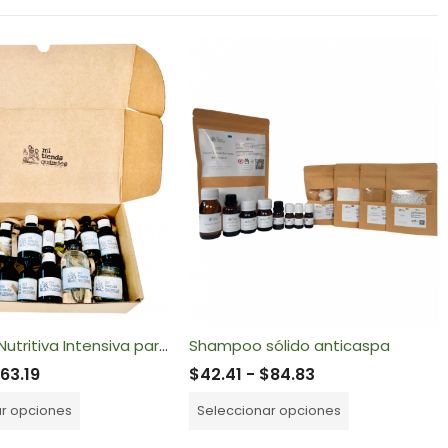
Mascarilla Nutritiva Intensiva para Cabello
Shampoo sólido anticaspa
$
63.19
$
42.41
-
$
84.83
ar opciones
Seleccionar opciones