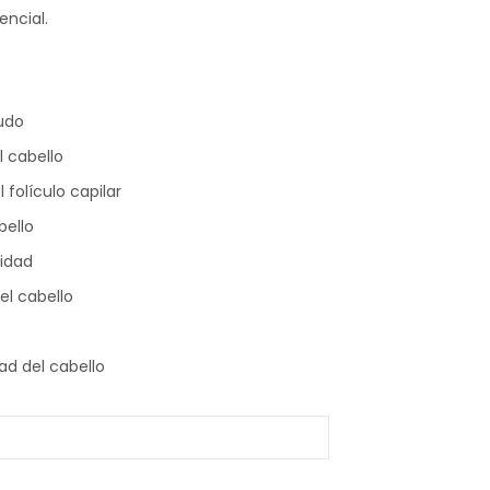
ncial.
ludo
l cabello
folículo capilar
bello
ridad
el cabello
dad del cabello