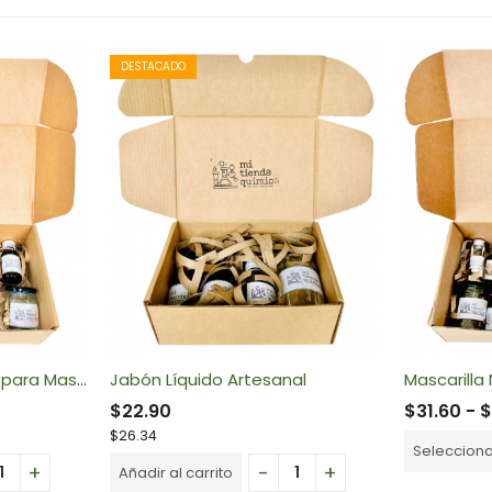
DESTACADO
Acondicionador Sólido para Mascotas
Jabón Líquido Artesanal
$
22.90
$
31.60
-
$
26.34
Seleccion
Añadir al carrito