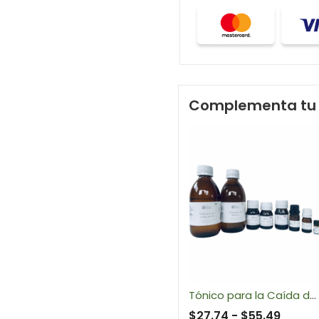
Complementa tu 
Tónico para la Caída del Cabello
$
27.74
-
$
55.49