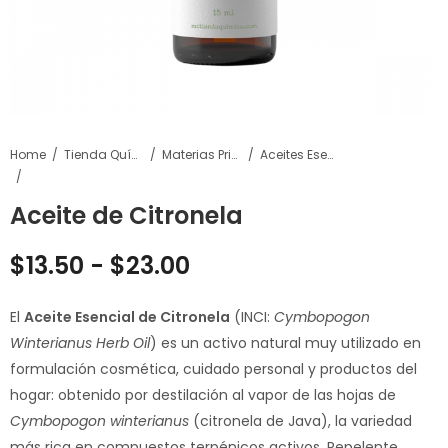
Home
Tienda Química
Materias Primas
Aceites Esenciales
Aceite de Citronela
$
13.50
-
$
23.00
El
Aceite Esencial de Citronela
(INCI:
Cymbopogon
Winterianus Herb Oil
) es un activo natural muy utilizado en
formulación cosmética, cuidado personal y productos del
hogar: obtenido por destilación al vapor de las hojas de
Cymbopogon winterianus
(citronela de Java), la variedad
más rica en compuestos terpénicos activos. Repelente