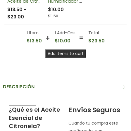
Aceite de Citronela
Humidificador Ultrasónico con Difusor de Aceites Esenciales
$
13.50
-
$
10.00
$
23.00
$
11.50
1 Item
1
Add-Ons
Total
$
13.50
$
10.00
$
23.50
Add items to cart
DESCRIPCIÓN
Envíos Seguros
¿Qué es el Aceite
Esencial de
Cuando tu compra esté
Citronela?
confirmada, nos