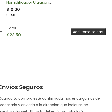
Humidificador Ultrasónico con Difusor de Aceites Esenciales
$
10.00
$
11.50
Total
Add items to cart
$
23.50
Envíos Seguros
Cuando tu compra esté confirmada, nos encargamos de
procesarla y enviarla a la dirección que indiques en
nuestro sitio web. El costo del envío se calculará