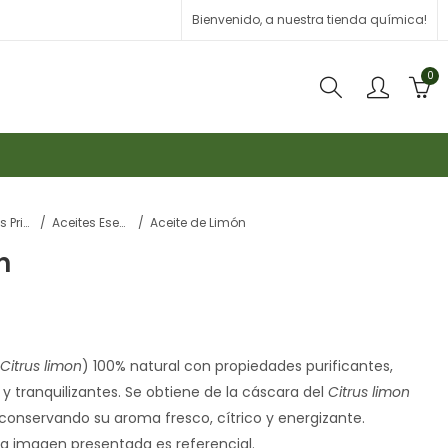
Bienvenido, a nuestra tienda química!
0
Materias Primas
Aceites Esenciales
Aceite de Limón
n
Citrus limon
) 100% natural con propiedades purificantes,
y tranquilizantes. Se obtiene de la cáscara del
Citrus limon
conservando su aroma fresco, cítrico y energizante.
 La imagen presentada es referencial.