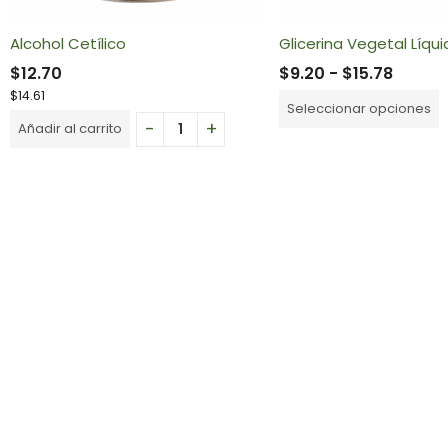
Alcohol Cetílico
Glicerina Vegetal Líqu
$
12.70
$
9.20
-
$
15.78
$
14.61
Seleccionar opciones
Añadir al carrito