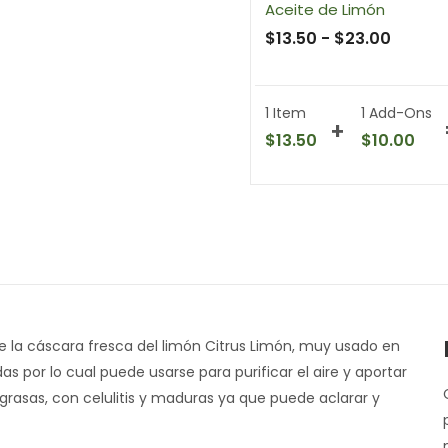
Aceite de Limón
$
13.50
-
$
23.00
1 Item
1
Add-Ons
$
13.50
$
10.00
de la cáscara fresca del limón Citrus Limón, muy usado en
as por lo cual puede usarse para purificar el aire y aportar
grasas, con celulitis y maduras ya que puede aclarar y