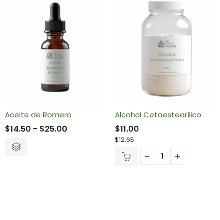
Aceite de Romero
Alcohol Cetoestearílico
$
14.50
-
$
25.00
$
11.00
$
12.65