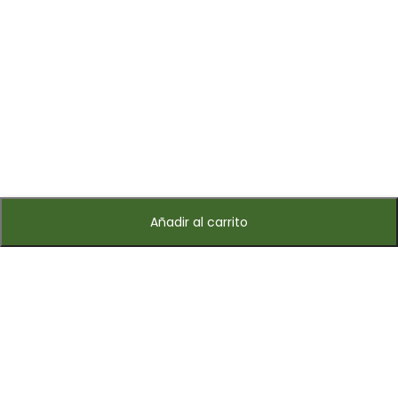
Añadir al carrito
Suscríbete a nuestro boletín informativo
Suscríbete hoy y recibe ofertas especiales, cupones y
novedades.