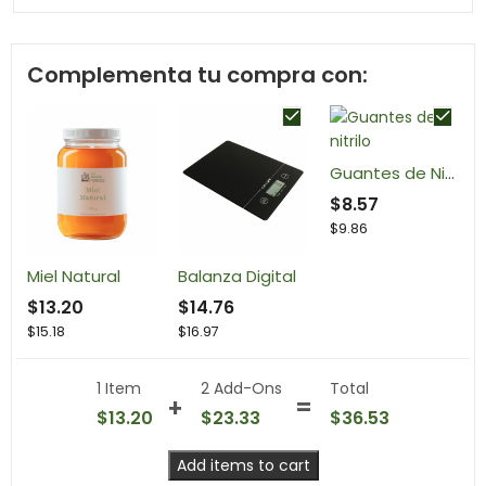
Complementa tu compra con:
Guantes de Nitrilo
$
8.57
$
9.86
Miel Natural
Balanza Digital
$
13.20
$
14.76
$
15.18
$
16.97
1 Item
2
Add-Ons
Total
$
13.20
$
23.33
$
36.53
Add items to cart