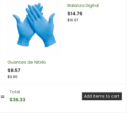
Balanza Digital
$
14.76
$
16.97
Guantes de Nitrilo
$
8.57
$
9.86
Total
Add items to cart
$
36.33