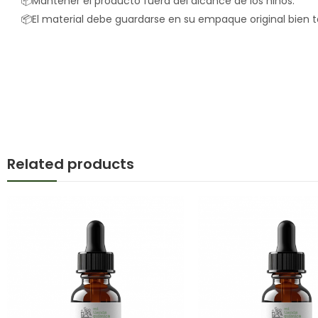
📦Mantener el producto fuera del alcance de los niños.
📦El material debe guardarse en su empaque original bien t
Related products