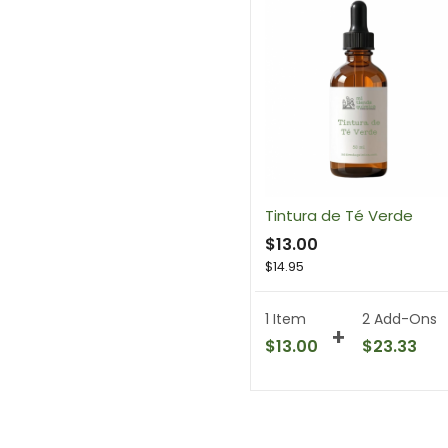
Tintura de Té Verde
$
13.00
$
14.95
1 Item
2
Add-Ons
$
13.00
$
23.33