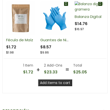
Balanza Digital
$
14.76
$
16.97
Fécula de Maíz
Guantes de Nitrilo
$
1.72
$
8.57
$
1.98
$
9.86
1 Item
2
Add-Ons
Total
$
1.72
$
23.33
$
25.05
Add items to cart