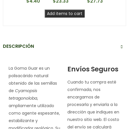
$
4.40
$
23.33
$
27.73
Add items to cart
DESCRIPCIÓN
Envíos Seguros
La Goma Guar es un
polisacárido natural
Cuando tu compra esté
obtenido de las semillas
confirmada, nos
de
Cyamopsis
encargamos de
tetragonoloba
,
procesarla y enviarla a la
ampliamente utilizado
dirección que indiques en
como agente espesante,
nuestro sitio web. El costo
estabilizante y
del envío se calculará
modificador reológico. Su